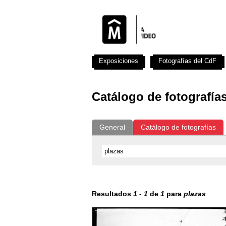
Exposiciones
Fotografías del CdF
Catálogo de fotografía
General
Catálogo de fotografías
Resultados
1
-
1
de
1
para
plazas