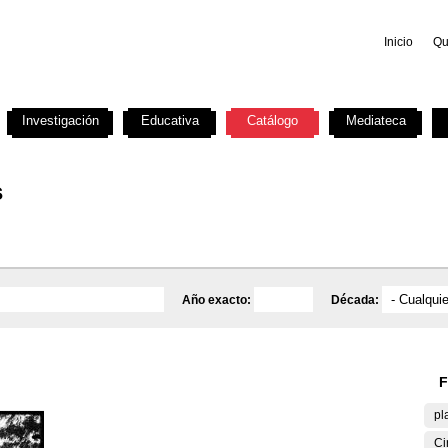
Inicio
Qu
Investigación
Educativa
Catálogo
Mediateca
s
Año exacto:
Década:
F
pl
Ci