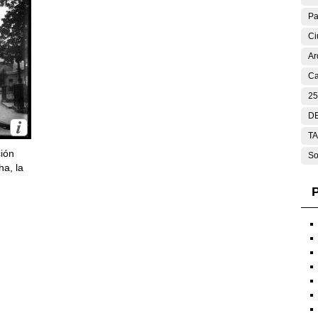
Pa
Ci
Ar
Ca
25
DE
T
ción
So
ha, la
P