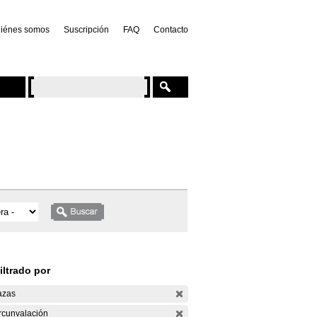
iénes somos
Suscripción
FAQ
Contacto
iltrado por
azas
rcunvalación