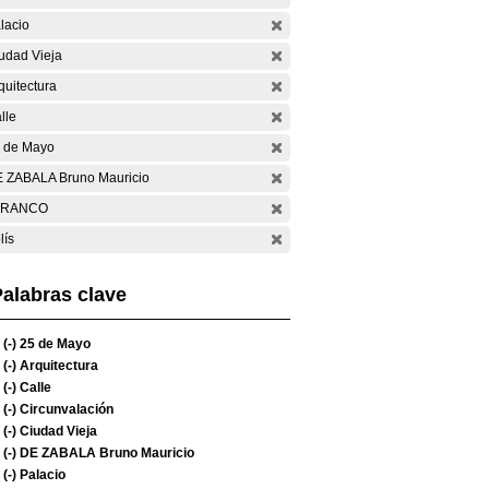
lacio
udad Vieja
quitectura
lle
 de Mayo
 ZABALA Bruno Mauricio
ARANCO
lís
alabras clave
(-)
25 de Mayo
(-)
Arquitectura
(-)
Calle
(-)
Circunvalación
(-)
Ciudad Vieja
(-)
DE ZABALA Bruno Mauricio
(-)
Palacio