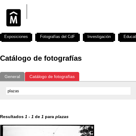
Exposiciones
Fotografías del CdF
Investigación
Educat
Catálogo de fotografías
General
Catálogo de fotografías
Resultados
1
-
1
de
1
para
plazas