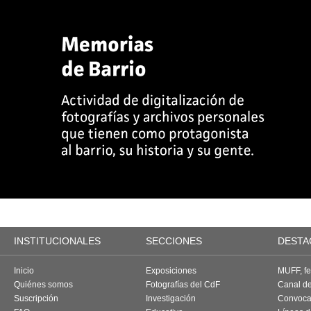
INSTITUCIONALES
SECCIONES
DESTA
Inicio
Exposiciones
MUFF, fes
Quiénes somos
Fotografías del CdF
Canal d
Suscripción
Investigación
Convoca