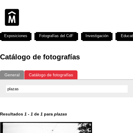
Exposiciones
Fotografías del CdF
Investigación
Educat
Catálogo de fotografías
General
Catálogo de fotografías
Resultados
1
-
1
de
1
para
plazas