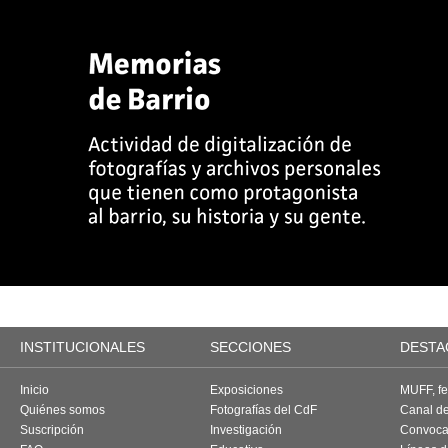
INSTITUCIONALES
SECCIONES
DESTA
Inicio
Exposiciones
MUFF, fes
Quiénes somos
Fotografías del CdF
Canal d
Suscripción
Investigación
Convoca