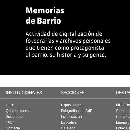
INSTITUCIONALES
SECCIONES
DESTA
Inicio
Exposiciones
MUFF, fes
Quiénes somos
Fotografías del CdF
Canal d
Suscripción
Investigación
Convoca
FAQ
Educativa
Líneas d
Contacto
Catálogo
Fotoviaj