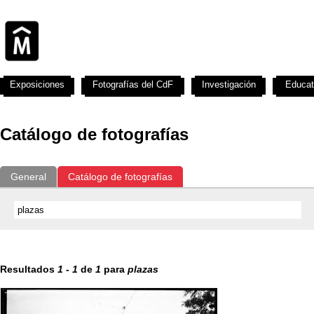
Exposiciones
Fotografías del CdF
Investigación
Educat
Catálogo de fotografías
General
Catálogo de fotografías
Resultados
1
-
1
de
1
para
plazas