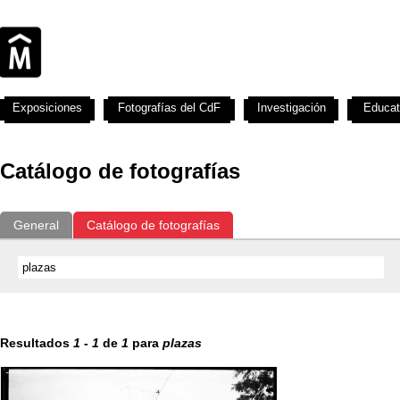
Exposiciones
Fotografías del CdF
Investigación
Educat
Catálogo de fotografías
General
Catálogo de fotografías
Resultados
1
-
1
de
1
para
plazas