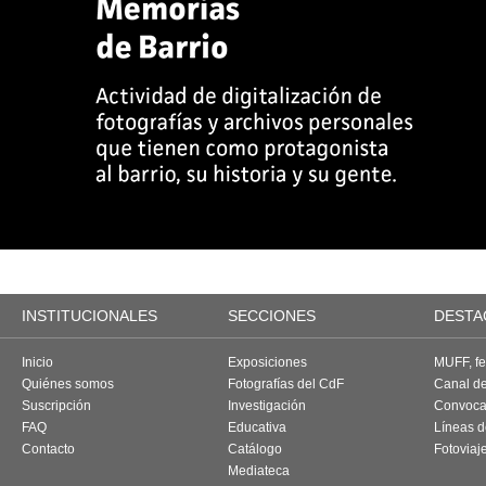
INSTITUCIONALES
SECCIONES
DESTA
Inicio
Exposiciones
MUFF, fes
Quiénes somos
Fotografías del CdF
Canal d
Suscripción
Investigación
Convoca
FAQ
Educativa
Líneas d
Contacto
Catálogo
Fotoviaj
Mediateca