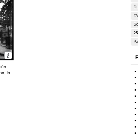
Du
T
So
25
Pa
P
ción
ha, la