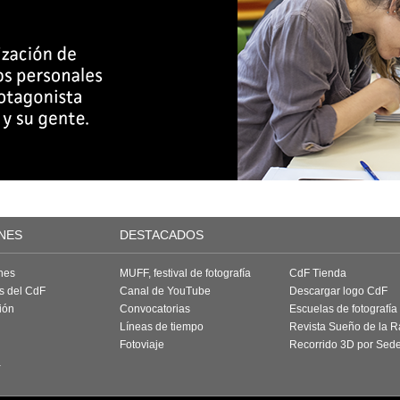
NES
DESTACADOS
nes
MUFF, festival de fotografía
CdF Tienda
as del CdF
Canal de YouTube
Descargar logo CdF
ión
Convocatorias
Escuelas de fotografía
Líneas de tiempo
Revista Sueño de la 
Fotoviaje
Recorrido 3D por Sed
a