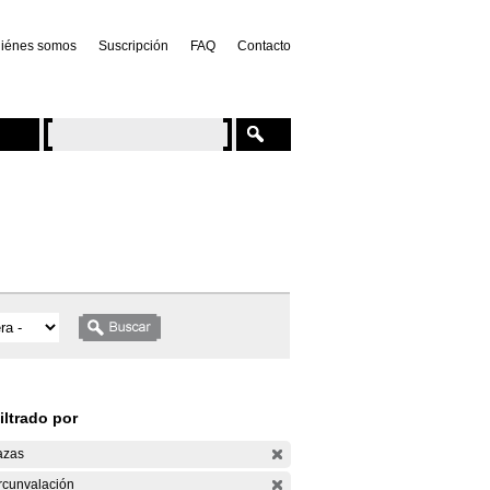
iénes somos
Suscripción
FAQ
Contacto
iltrado por
azas
rcunvalación