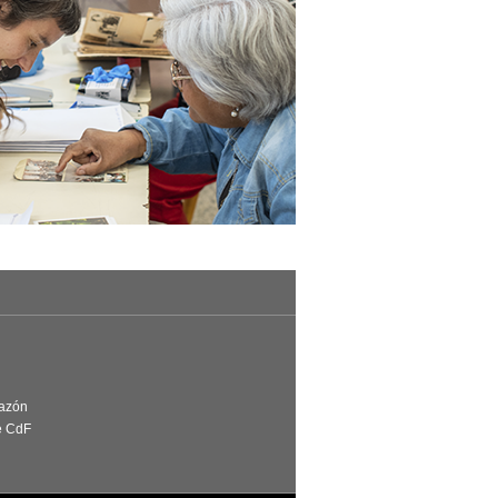
Razón
e CdF