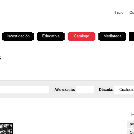
Inicio
Qu
Investigación
Educativa
Catálogo
Mediateca
s
Año exacto:
Década:
F
pl
Ci