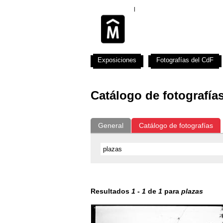
Exposiciones
Fotografías del CdF
Catálogo de fotografía
General
Catálogo de fotografías
Resultados
1
-
1
de
1
para
plazas