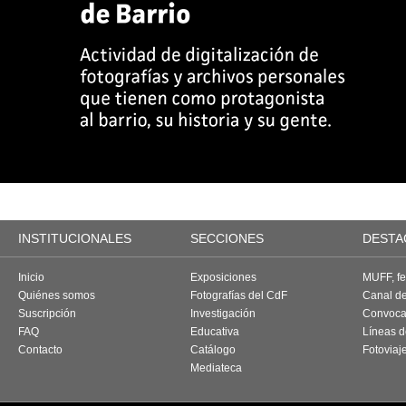
INSTITUCIONALES
SECCIONES
DESTA
Inicio
Exposiciones
MUFF, fes
Quiénes somos
Fotografías del CdF
Canal d
Suscripción
Investigación
Convoca
FAQ
Educativa
Líneas d
Contacto
Catálogo
Fotoviaj
Mediateca