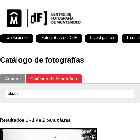
Exposiciones
Fotografías del CdF
Investigación
Educat
Catálogo de fotografías
General
Catálogo de fotografías
Resultados
1
-
1
de
1
para
plazas