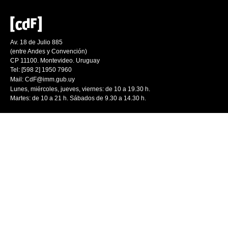
Av. 18 de Julio 885
(entre Andes y Convención)
CP 11100. Montevideo. Uruguay
Tel: [598 2] 1950 7960
Mail:
CdF@imm.gub.uy
Lunes, miércoles, jueves, viernes: de 10 a 19.30 h.
Martes: de 10 a 21 h. Sábados de 9.30 a 14.30 h.