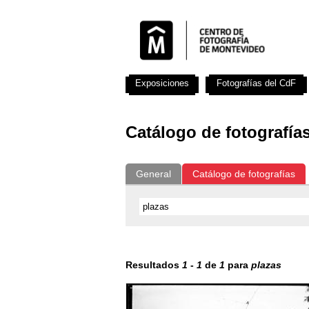
Exposiciones
Fotografías del CdF
Catálogo de fotografía
General
Catálogo de fotografías
Resultados
1
-
1
de
1
para
plazas