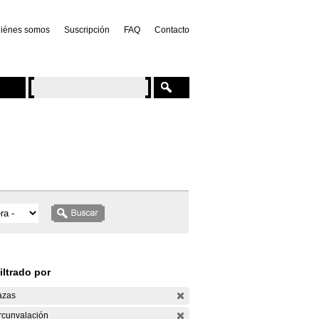
iénes somos
Suscripción
FAQ
Contacto
iltrado por
azas
rcunvalación