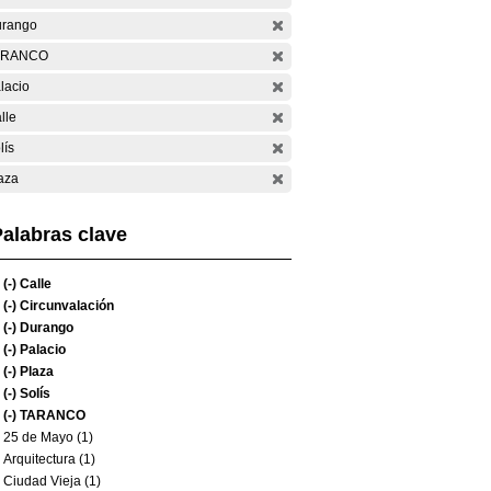
rango
ARANCO
lacio
lle
lís
aza
alabras clave
(-)
Calle
(-)
Circunvalación
(-)
Durango
(-)
Palacio
(-)
Plaza
(-)
Solís
(-)
TARANCO
25 de Mayo (1)
Arquitectura (1)
Ciudad Vieja (1)