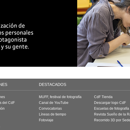
NES
DESTACADOS
nes
MUFF, festival de fotografía
CdF Tienda
as del CdF
Canal de YouTube
Descargar logo CdF
ión
Convocatorias
Escuelas de fotografía
Líneas de tiempo
Revista Sueño de la 
Fotoviaje
Recorrido 3D por Sed
a