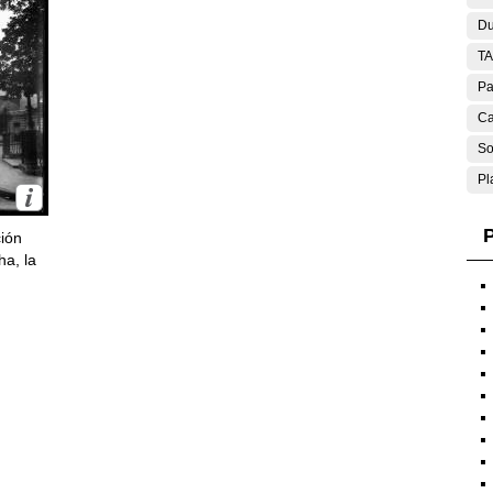
Du
T
Pa
Ca
So
Pl
P
ción
ha, la