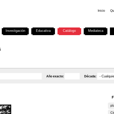
Inicio
Qu
Investigación
Educativa
Catálogo
Mediateca
s
Año exacto:
Década:
F
pl
Ci