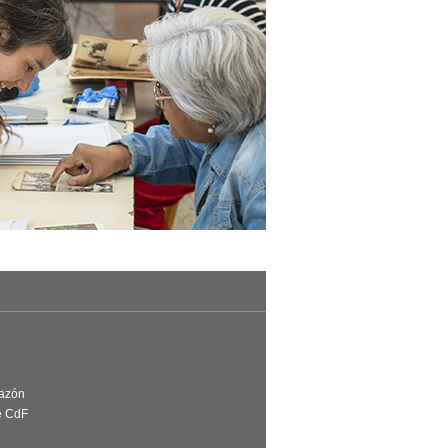
Razón
e CdF