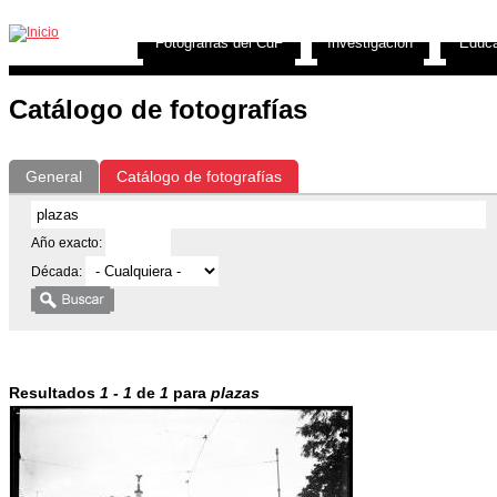
Exposiciones
Fotografías del CdF
Investigación
Educa
Catálogo de fotografías
General
Catálogo de fotografías
Año exacto:
Década:
Resultados
1
-
1
de
1
para
plazas