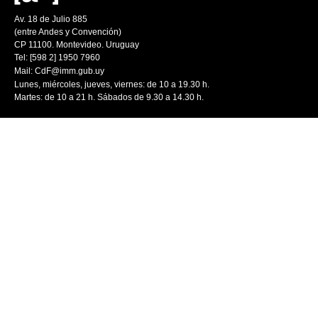
Av. 18 de Julio 885
(entre Andes y Convención)
CP 11100. Montevideo. Uruguay
Tel: [598 2] 1950 7960
Mail:
CdF@imm.gub.uy
Lunes, miércoles, jueves, viernes: de 10 a 19.30 h.
Martes: de 10 a 21 h. Sábados de 9.30 a 14.30 h.