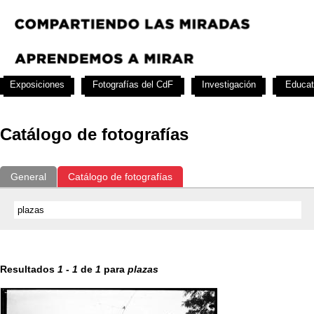
Exposiciones
Fotografías del CdF
Investigación
Educat
Catálogo de fotografías
General
Catálogo de fotografías
Resultados
1
-
1
de
1
para
plazas