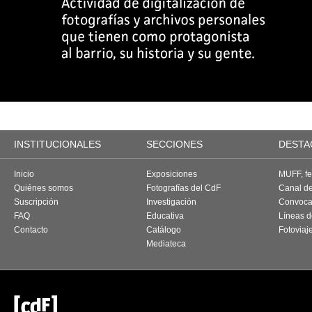
INSTITUCIONALES
SECCIONES
DESTA
Inicio
Exposiciones
MUFF, fes
Quiénes somos
Fotografías del CdF
Canal d
Suscripción
Investigación
Convoca
FAQ
Educativa
Líneas d
Contacto
Catálogo
Fotoviaj
Mediateca