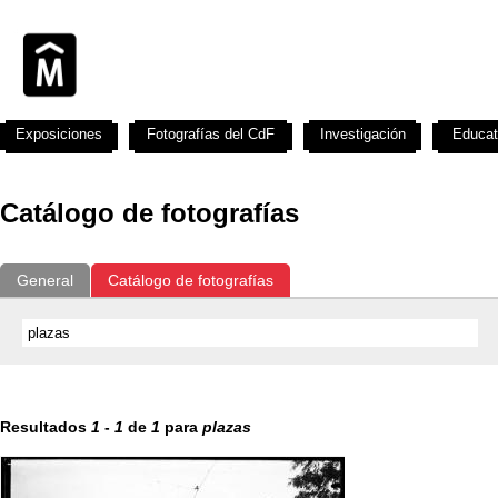
Exposiciones
Fotografías del CdF
Investigación
Educat
Catálogo de fotografías
General
Catálogo de fotografías
Resultados
1
-
1
de
1
para
plazas