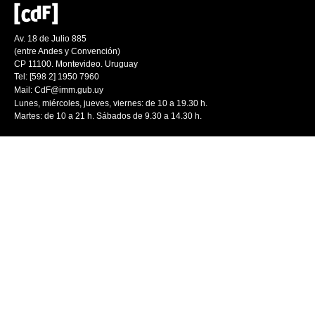
Av. 18 de Julio 885
(entre Andes y Convención)
CP 11100. Montevideo. Uruguay
Tel: [598 2] 1950 7960
Mail:
CdF@imm.gub.uy
Lunes, miércoles, jueves, viernes: de 10 a 19.30 h.
Martes: de 10 a 21 h. Sábados de 9.30 a 14.30 h.