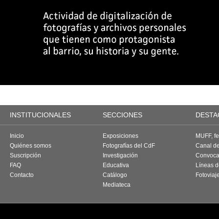
INSTITUCIONALES
SECCIONES
DESTA
Inicio
Exposiciones
MUFF, fes
Quiénes somos
Fotografías del CdF
Canal d
Suscripción
Investigación
Convoca
FAQ
Educativa
Líneas d
Contacto
Catálogo
Fotoviaj
Mediateca