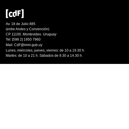
Av. 18 de Julio 885
(entre Andes y Convención)
CP 11100. Montevideo. Uruguay
Tel: [598 2] 1950 7960
Mail:
CdF@imm.gub.uy
Lunes, miércoles, jueves, viernes: de 10 a 19.30 h.
Martes: de 10 a 21 h. Sábados de 9.30 a 14.30 h.