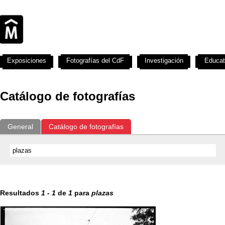
Exposiciones
Fotografías del CdF
Investigación
Educat
Catálogo de fotografías
General
Catálogo de fotografías
Resultados
1
-
1
de
1
para
plazas