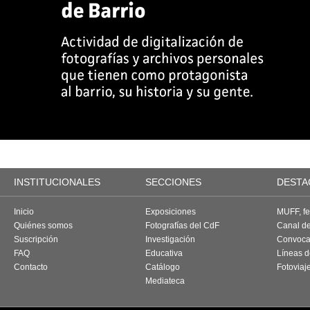
INSTITUCIONALES
SECCIONES
DESTA
Inicio
Exposiciones
MUFF, fes
Quiénes somos
Fotografías del CdF
Canal d
Suscripción
Investigación
Convoca
FAQ
Educativa
Líneas d
Contacto
Catálogo
Fotoviaj
Mediateca