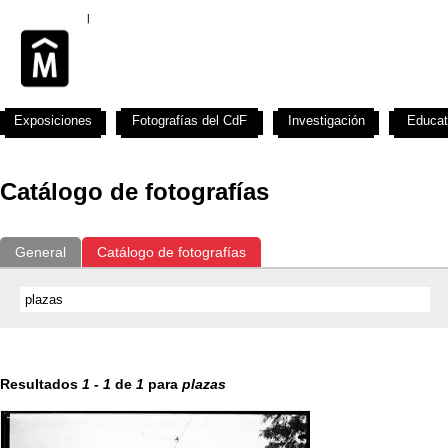
Exposiciones
Fotografías del CdF
Investigación
Educat
Catálogo de fotografías
General
Catálogo de fotografías
Resultados
1
-
1
de
1
para
plazas