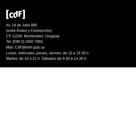
Av. 18 de Julio 885
(entre Andes y Convención)
CP 11100. Montevideo. Uruguay
Tel: [598 2] 1950 7960
Mail:
CdF@imm.gub.uy
Lunes, miércoles, jueves, viernes: de 10 a 19.30 h.
Martes: de 10 a 21 h. Sábados de 9.30 a 14.30 h.