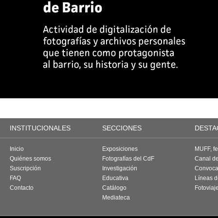
INSTITUCIONALES
SECCIONES
DESTA
Inicio
Exposiciones
MUFF, fes
Quiénes somos
Fotografías del CdF
Canal d
Suscripción
Investigación
Convoca
FAQ
Educativa
Líneas d
Contacto
Catálogo
Fotoviaj
Mediateca