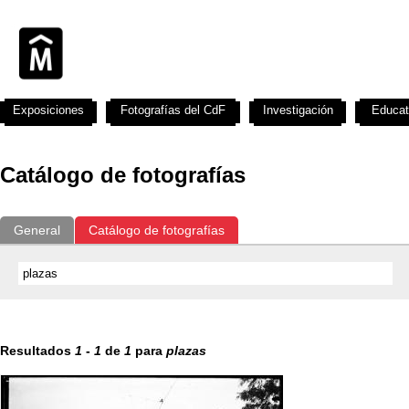
Exposiciones
Fotografías del CdF
Investigación
Educat
Catálogo de fotografías
General
Catálogo de fotografías
Resultados
1
-
1
de
1
para
plazas