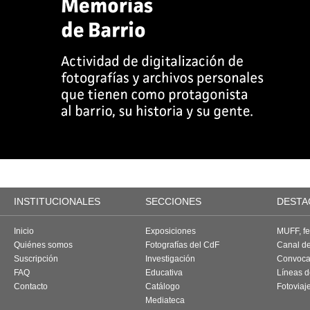
INSTITUCIONALES
SECCIONES
DESTA
Inicio
Exposiciones
MUFF, fes
Quiénes somos
Fotografías del CdF
Canal d
Suscripción
Investigación
Convoca
FAQ
Educativa
Líneas d
Contacto
Catálogo
Fotoviaj
Mediateca