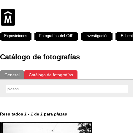
Exposiciones
Fotografías del CdF
Investigación
Educat
Catálogo de fotografías
General
Catálogo de fotografías
Resultados
1
-
1
de
1
para
plazas