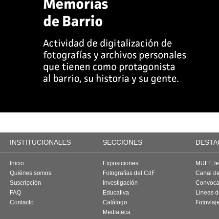
INSTITUCIONALES
SECCIONES
DESTA
Inicio
Exposiciones
MUFF, fes
Quiénes somos
Fotografías del CdF
Canal d
Suscripción
Investigación
Convoca
FAQ
Educativa
Líneas d
Contacto
Catálogo
Fotoviaj
Mediateca