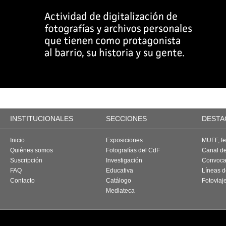
INSTITUCIONALES
SECCIONES
DESTA
Inicio
Exposiciones
MUFF, fes
Quiénes somos
Fotografías del CdF
Canal d
Suscripción
Investigación
Convoca
FAQ
Educativa
Líneas d
Contacto
Catálogo
Fotoviaj
Mediateca