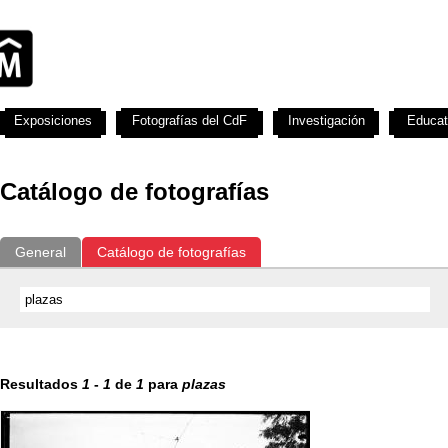
Exposiciones
Fotografías del CdF
Investigación
Educat
Catálogo de fotografías
General
Catálogo de fotografías
Resultados
1
-
1
de
1
para
plazas