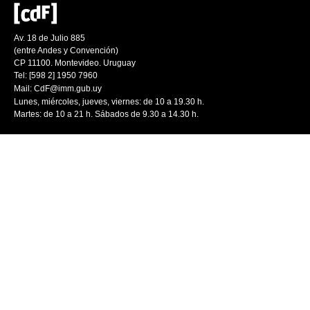
Av. 18 de Julio 885
(entre Andes y Convención)
CP 11100. Montevideo. Uruguay
Tel: [598 2] 1950 7960
Mail:
CdF@imm.gub.uy
Lunes, miércoles, jueves, viernes: de 10 a 19.30 h.
Martes: de 10 a 21 h. Sábados de 9.30 a 14.30 h.