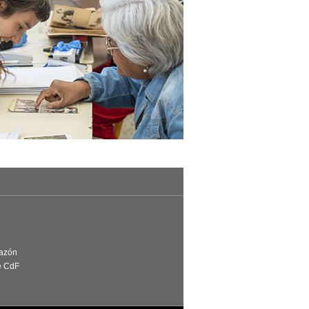
Razón
e CdF