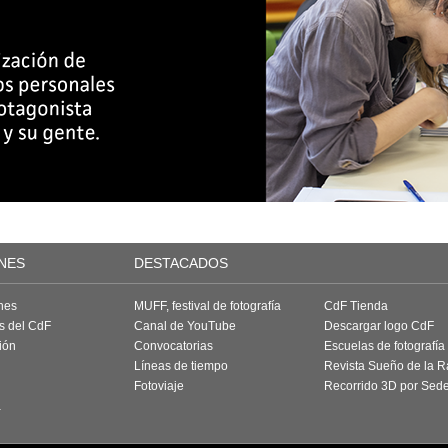
NES
DESTACADOS
nes
MUFF, festival de fotografía
CdF Tienda
as del CdF
Canal de YouTube
Descargar logo CdF
ión
Convocatorias
Escuelas de fotografía
Líneas de tiempo
Revista Sueño de la 
Fotoviaje
Recorrido 3D por Sed
a