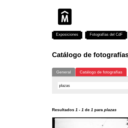
Exposiciones
Fotografías del CdF
Catálogo de fotografía
General
Catálogo de fotografías
Resultados
1
-
1
de
1
para
plazas