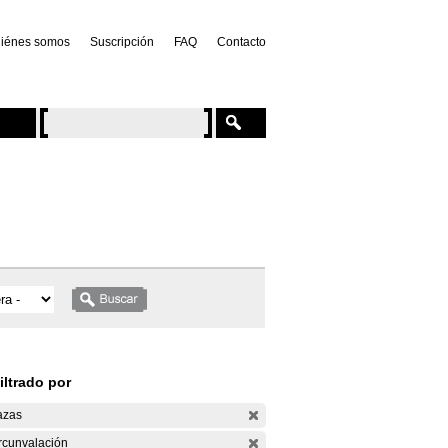
iénes somos
Suscripción
FAQ
Contacto
iltrado por
azas
rcunvalación