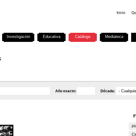
Inicio
Qu
Investigación
Educativa
Catálogo
Mediateca
s
Año exacto:
Década:
F
pl
Ci