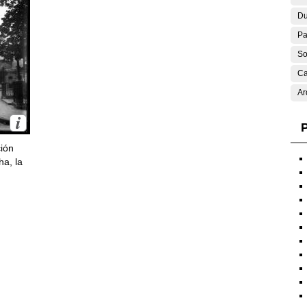
Du
Pa
So
Ca
Ar
P
ción
ha, la