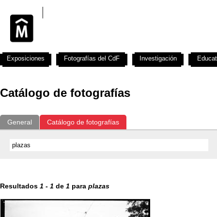
Exposiciones
Fotografías del CdF
Investigación
Educat
Catálogo de fotografías
General
Catálogo de fotografías
Resultados
1
-
1
de
1
para
plazas