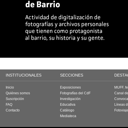
INSTITUCIONALES
SECCIONES
DESTA
Inicio
Exposiciones
MUFF, fes
Quiénes somos
Fotografías del CdF
Canal d
Suscripción
Investigación
Convoca
FAQ
Educativa
Líneas d
Contacto
Catálogo
Fotoviaj
Mediateca