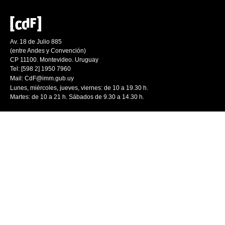
Av. 18 de Julio 885
(entre Andes y Convención)
CP 11100. Montevideo. Uruguay
Tel: [598 2] 1950 7960
Mail:
CdF@imm.gub.uy
Lunes, miércoles, jueves, viernes: de 10 a 19.30 h.
Martes: de 10 a 21 h. Sábados de 9.30 a 14.30 h.