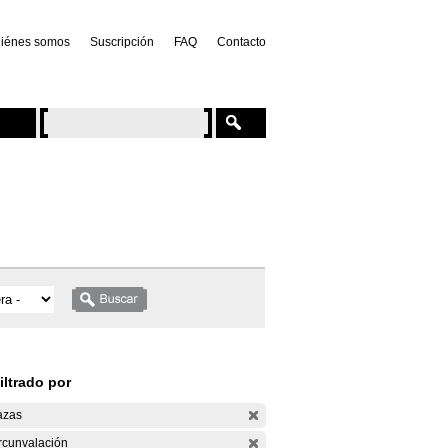
iénes somos
Suscripción
FAQ
Contacto
iltrado por
azas
rcunvalación