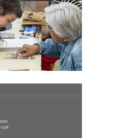
Razón
e CdF