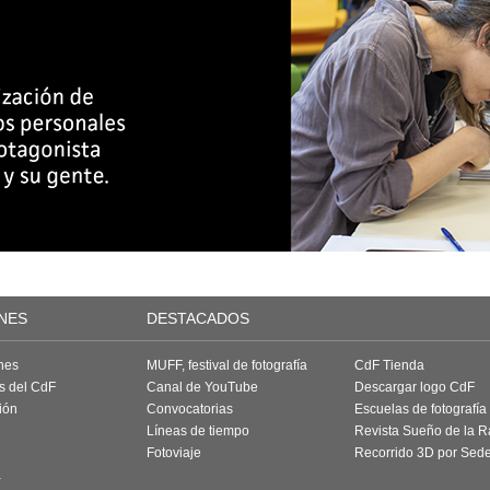
NES
DESTACADOS
nes
MUFF, festival de fotografía
CdF Tienda
as del CdF
Canal de YouTube
Descargar logo CdF
ión
Convocatorias
Escuelas de fotografía
Líneas de tiempo
Revista Sueño de la 
Fotoviaje
Recorrido 3D por Sed
a