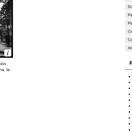
Du
Pa
Pl
Ci
Ca
Ar
P
ción
ha, la