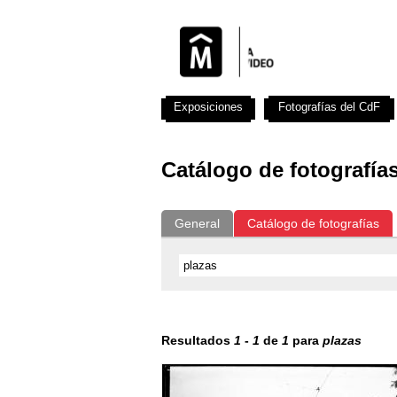
Exposiciones
Fotografías del CdF
Catálogo de fotografía
General
Catálogo de fotografías
Resultados
1
-
1
de
1
para
plazas