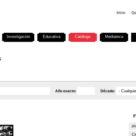
Inicio
Qu
Investigación
Educativa
Catálogo
Mediateca
s
Año exacto:
Década:
F
pl
Ci