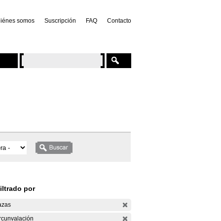
iénes somos
Suscripción
FAQ
Contacto
iltrado por
azas
rcunvalación