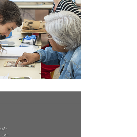
Razón
e CdF