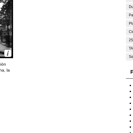
Du
Pa
Pl
Ci
25
T
So
ción
ha, la
P