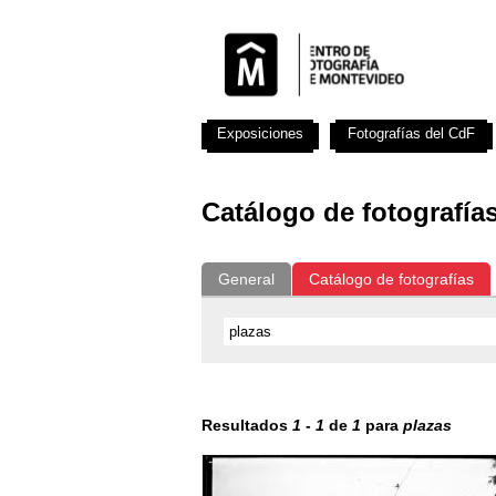
Exposiciones
Fotografías del CdF
Catálogo de fotografía
General
Catálogo de fotografías
Resultados
1
-
1
de
1
para
plazas