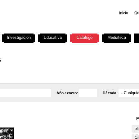
Inicio
Qu
Investigación
Educativa
Catálogo
Mediateca
s
Año exacto:
Década:
F
pl
Ci