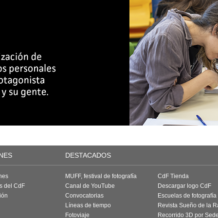
NES
DESTACADOS
nes
MUFF, festival de fotografía
CdF Tienda
as del CdF
Canal de YouTube
Descargar logo CdF
ión
Convocatorias
Escuelas de fotografía
Líneas de tiempo
Revista Sueño de la 
Fotoviaje
Recorrido 3D por Sed