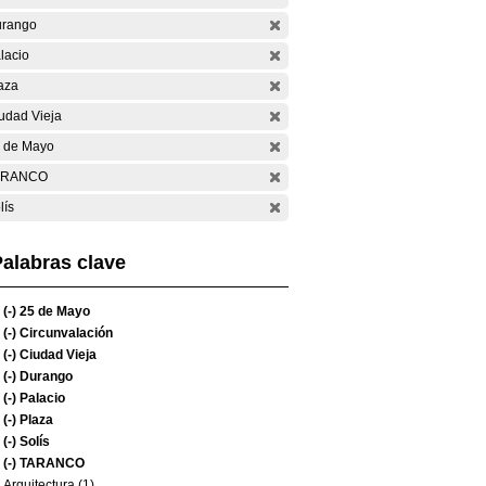
rango
lacio
aza
udad Vieja
 de Mayo
ARANCO
lís
alabras clave
(-)
25 de Mayo
(-)
Circunvalación
(-)
Ciudad Vieja
(-)
Durango
(-)
Palacio
(-)
Plaza
(-)
Solís
(-)
TARANCO
Arquitectura (1)