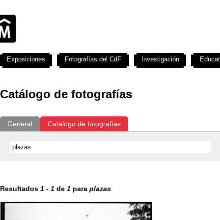
Exposiciones
Fotografías del CdF
Investigación
Educat
Catálogo de fotografías
General
Catálogo de fotografías
Resultados
1
-
1
de
1
para
plazas