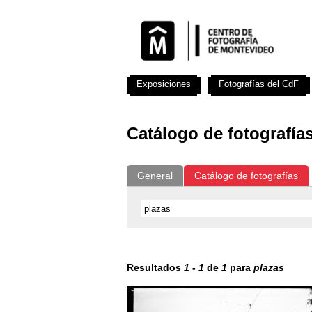
Exposiciones
Fotografías del CdF
Catálogo de fotografía
General
Catálogo de fotografías
Resultados
1
-
1
de
1
para
plazas