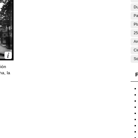
Du
Pa
Pl
25
Ar
Ci
So
ción
ha, la
P