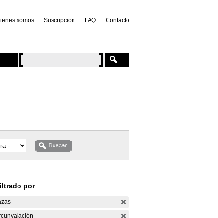
iénes somos
Suscripción
FAQ
Contacto
iltrado por
azas
rcunvalación