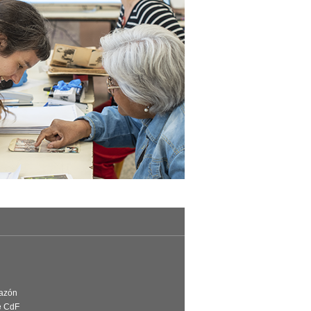
Razón
e CdF