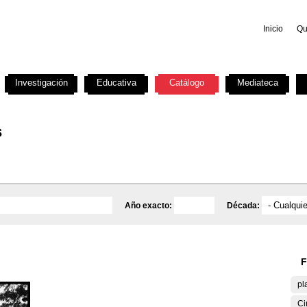
Inicio
Qu
Investigación
Educativa
Catálogo
Mediateca
s
Año exacto:
Década:
F
pl
Ci