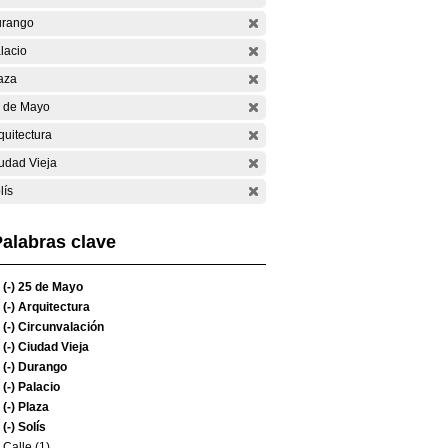
rango
lacio
aza
 de Mayo
quitectura
udad Vieja
lís
alabras clave
(-)
25 de Mayo
(-)
Arquitectura
(-)
Circunvalación
(-)
Ciudad Vieja
(-)
Durango
(-)
Palacio
(-)
Plaza
(-)
Solís
Calle (1)