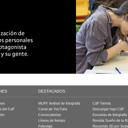
NES
DESTACADOS
nes
MUFF, festival de fotografía
CdF Tienda
as del CdF
Canal de YouTube
Descargar logo CdF
ión
Convocatorias
Escuelas de fotografía
Líneas de tiempo
Revista Sueño de la 
Fotoviaje
Recorrido 3D por Sed