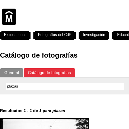
Exposiciones
Fotografías del CdF
Investigación
Educat
Catálogo de fotografías
General
Catálogo de fotografías
Resultados
1
-
1
de
1
para
plazas