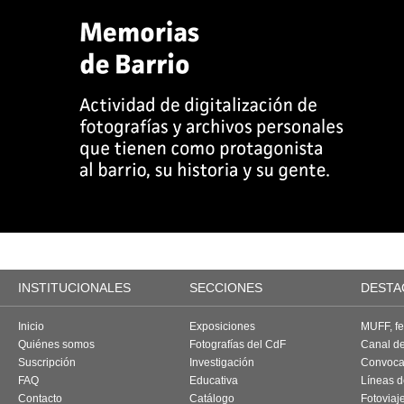
INSTITUCIONALES
SECCIONES
DESTA
Inicio
Exposiciones
MUFF, fes
Quiénes somos
Fotografías del CdF
Canal d
Suscripción
Investigación
Convoca
FAQ
Educativa
Líneas d
Contacto
Catálogo
Fotoviaj