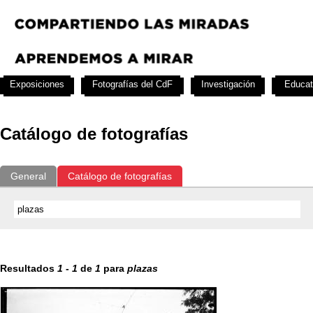
Exposiciones
Fotografías del CdF
Investigación
Educat
Catálogo de fotografías
General
Catálogo de fotografías
Resultados
1
-
1
de
1
para
plazas