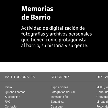
INSTITUCIONALES
SECCIONES
DESTA
Inicio
Exposiciones
MUFF, fes
Quiénes somos
Fotografías del CdF
Canal d
Suscripción
Investigación
Convoca
FAQ
Educativa
Líneas d
Contacto
Catálogo
Fotoviaj