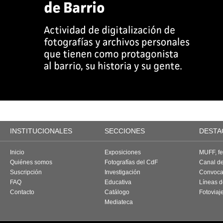
INSTITUCIONALES
SECCIONES
DESTA
Inicio
Exposiciones
MUFF, fes
Quiénes somos
Fotografías del CdF
Canal d
Suscripción
Investigación
Convoca
FAQ
Educativa
Líneas d
Contacto
Catálogo
Fotoviaj
Mediateca