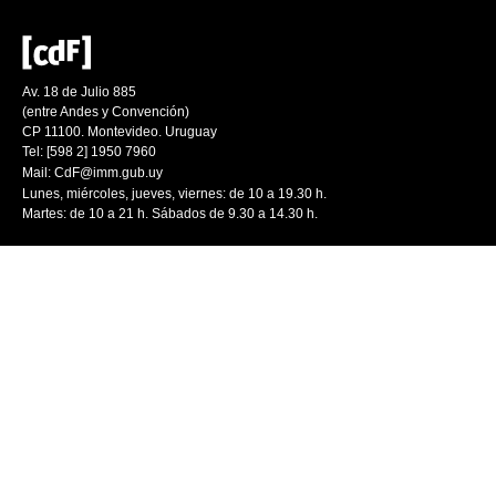
Av. 18 de Julio 885
(entre Andes y Convención)
CP 11100. Montevideo. Uruguay
Tel: [598 2] 1950 7960
Mail:
CdF@imm.gub.uy
Lunes, miércoles, jueves, viernes: de 10 a 19.30 h.
Martes: de 10 a 21 h. Sábados de 9.30 a 14.30 h.