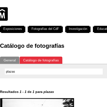
Exposiciones
Fotografías del CdF
Investigación
Educat
Catálogo de fotografías
General
Catálogo de fotografías
Resultados
1
-
1
de
1
para
plazas