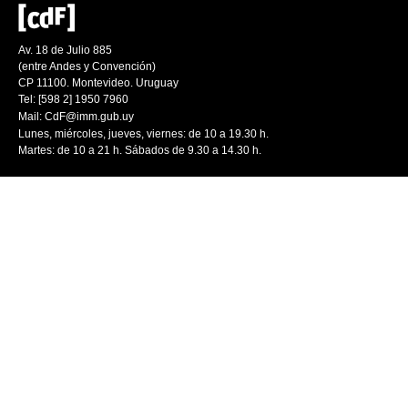
Av. 18 de Julio 885
(entre Andes y Convención)
CP 11100. Montevideo. Uruguay
Tel: [598 2] 1950 7960
Mail:
CdF@imm.gub.uy
Lunes, miércoles, jueves, viernes: de 10 a 19.30 h.
Martes: de 10 a 21 h. Sábados de 9.30 a 14.30 h.