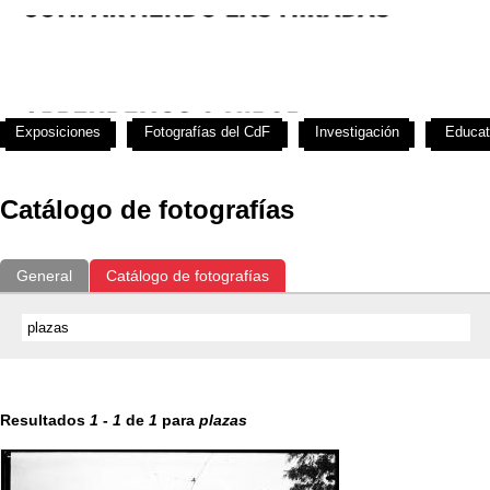
Exposiciones
Fotografías del CdF
Investigación
Educat
Catálogo de fotografías
General
Catálogo de fotografías
Resultados
1
-
1
de
1
para
plazas