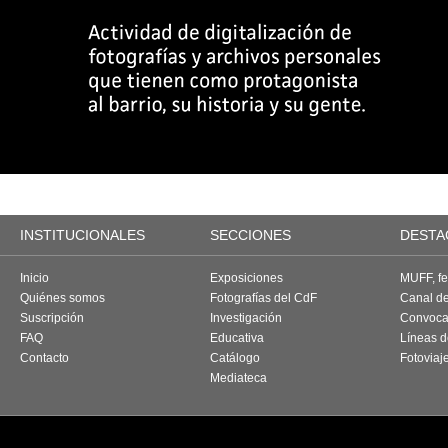
INSTITUCIONALES
SECCIONES
DESTA
Inicio
Exposiciones
MUFF, fes
Quiénes somos
Fotografías del CdF
Canal d
Suscripción
Investigación
Convoca
FAQ
Educativa
Líneas d
Contacto
Catálogo
Fotoviaj
Mediateca