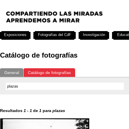
Exposiciones
Fotografías del CdF
Investigación
Educat
Catálogo de fotografías
General
Catálogo de fotografías
Resultados
1
-
1
de
1
para
plazas