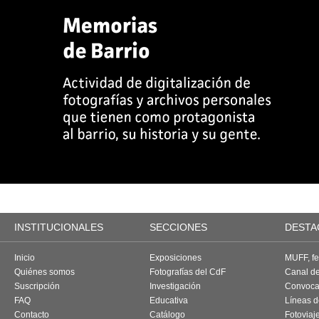
INSTITUCIONALES
SECCIONES
DESTA
Inicio
Exposiciones
MUFF, fes
Quiénes somos
Fotografías del CdF
Canal d
Suscripción
Investigación
Convoca
FAQ
Educativa
Líneas d
Contacto
Catálogo
Fotoviaj