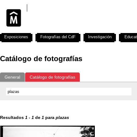
Exposiciones
Fotografías del CdF
Investigación
Educat
Catálogo de fotografías
General
Catálogo de fotografías
Resultados
1
-
1
de
1
para
plazas