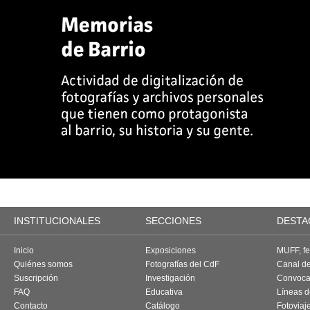
INSTITUCIONALES
SECCIONES
DESTA
Inicio
Exposiciones
MUFF, fes
Quiénes somos
Fotografías del CdF
Canal d
Suscripción
Investigación
Convoca
FAQ
Educativa
Líneas d
Contacto
Catálogo
Fotoviaj