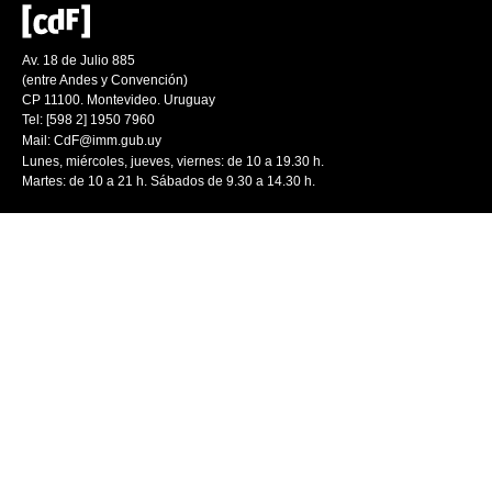
Av. 18 de Julio 885
(entre Andes y Convención)
CP 11100. Montevideo. Uruguay
Tel: [598 2] 1950 7960
Mail:
CdF@imm.gub.uy
Lunes, miércoles, jueves, viernes: de 10 a 19.30 h.
Martes: de 10 a 21 h. Sábados de 9.30 a 14.30 h.