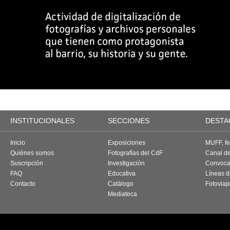
INSTITUCIONALES
SECCIONES
DESTA
Inicio
Exposiciones
MUFF, fes
Quiénes somos
Fotografías del CdF
Canal d
Suscripción
Investigación
Convoca
FAQ
Educativa
Líneas d
Contacto
Catálogo
Fotoviaj
Mediateca