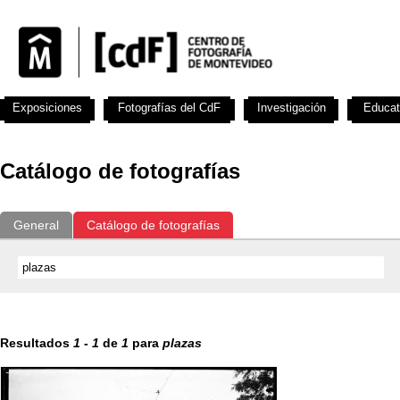
Exposiciones
Fotografías del CdF
Investigación
Educat
Catálogo de fotografías
General
Catálogo de fotografías
Resultados
1
-
1
de
1
para
plazas