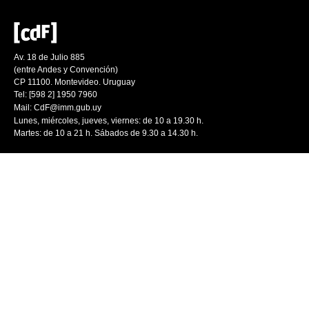
Av. 18 de Julio 885
(entre Andes y Convención)
CP 11100. Montevideo. Uruguay
Tel: [598 2] 1950 7960
Mail:
CdF@imm.gub.uy
Lunes, miércoles, jueves, viernes: de 10 a 19.30 h.
Martes: de 10 a 21 h. Sábados de 9.30 a 14.30 h.