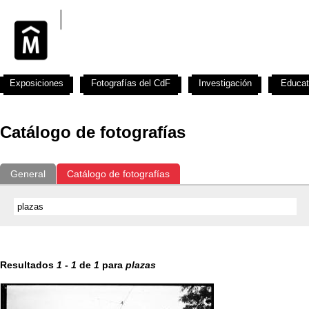
Exposiciones
Fotografías del CdF
Investigación
Educat
Catálogo de fotografías
General
Catálogo de fotografías
Resultados
1
-
1
de
1
para
plazas