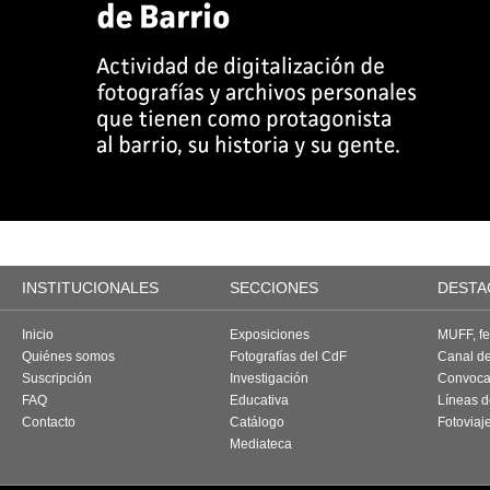
INSTITUCIONALES
SECCIONES
DESTA
Inicio
Exposiciones
MUFF, fes
Quiénes somos
Fotografías del CdF
Canal d
Suscripción
Investigación
Convoca
FAQ
Educativa
Líneas d
Contacto
Catálogo
Fotoviaj
Mediateca