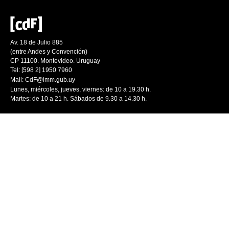
Av. 18 de Julio 885
(entre Andes y Convención)
CP 11100. Montevideo. Uruguay
Tel: [598 2] 1950 7960
Mail:
CdF@imm.gub.uy
Lunes, miércoles, jueves, viernes: de 10 a 19.30 h.
Martes: de 10 a 21 h. Sábados de 9.30 a 14.30 h.