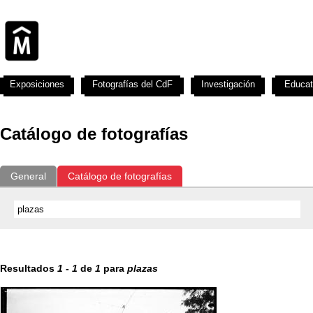
Exposiciones
Fotografías del CdF
Investigación
Educat
Catálogo de fotografías
General
Catálogo de fotografías
Resultados
1
-
1
de
1
para
plazas