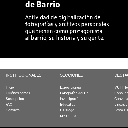
INSTITUCIONALES
SECCIONES
DESTA
Inicio
Exposiciones
MUFF, fes
Quiénes somos
Fotografías del CdF
Canal d
Suscripción
Investigación
Convoca
FAQ
Educativa
Líneas d
Contacto
Catálogo
Fotoviaj
Mediateca