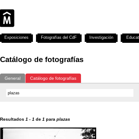
Exposiciones
Fotografías del CdF
Investigación
Educat
Catálogo de fotografías
General
Catálogo de fotografías
Resultados
1
-
1
de
1
para
plazas