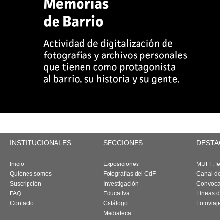
INSTITUCIONALES
SECCIONES
DESTA
Inicio
Exposiciones
MUFF, fes
Quiénes somos
Fotografías del CdF
Canal d
Suscripción
Investigación
Convoca
FAQ
Educativa
Líneas d
Contacto
Catálogo
Fotoviaj
Mediateca