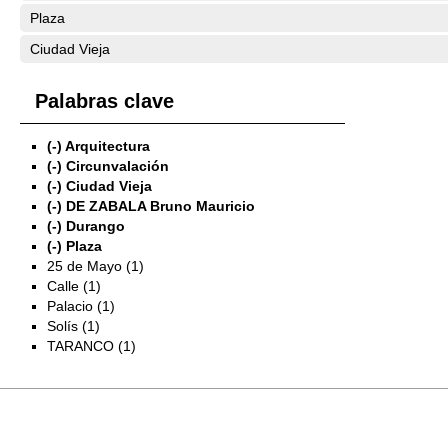
Plaza
Ciudad Vieja
Palabras clave
(-)
Arquitectura
(-)
Circunvalación
(-)
Ciudad Vieja
(-)
DE ZABALA Bruno Mauricio
(-)
Durango
(-)
Plaza
25 de Mayo (1)
Calle (1)
Palacio (1)
Solís (1)
TARANCO (1)
Exposiciones
Investigación
Fotografías del CdF
Mediateca
Educativa
Catálogo