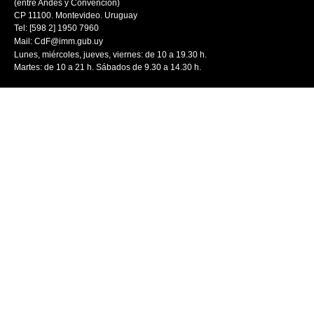
(entre Andes y Convención)
CP 11100. Montevideo. Uruguay
Tel: [598 2] 1950 7960
Mail:
CdF@imm.gub.uy
Lunes, miércoles, jueves, viernes: de 10 a 19.30 h.
Martes: de 10 a 21 h. Sábados de 9.30 a 14.30 h.