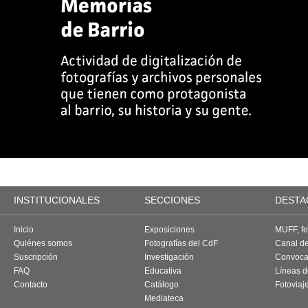
INSTITUCIONALES
SECCIONES
DESTA
Inicio
Exposiciones
MUFF, fes
Quiénes somos
Fotografías del CdF
Canal d
Suscripción
Investigación
Convoca
FAQ
Educativa
Líneas d
Contacto
Catálogo
Fotoviaj
Mediateca