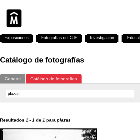
Exposiciones
Fotografías del CdF
Investigación
Educat
Catálogo de fotografías
General
Catálogo de fotografías
Resultados
1
-
1
de
1
para
plazas