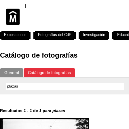
Exposiciones
Fotografías del CdF
Investigación
Educat
Catálogo de fotografías
General
Catálogo de fotografías
Resultados
1
-
1
de
1
para
plazas