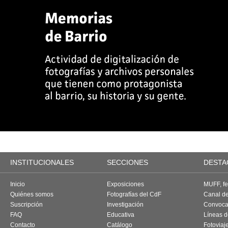
INSTITUCIONALES
SECCIONES
DESTA
Inicio
Exposiciones
MUFF, fes
Quiénes somos
Fotografías del CdF
Canal d
Suscripción
Investigación
Convoca
FAQ
Educativa
Líneas d
Contacto
Catálogo
Fotoviaj