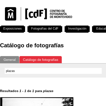
Exposiciones
Fotografías del CdF
Investigación
Educat
Catálogo de fotografías
General
Catálogo de fotografías
Resultados
1
-
1
de
1
para
plazas