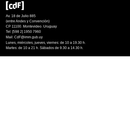
Av. 18 de Julio 885
(entre Andes y Convención)
CP 11100. Montevideo. Uruguay
Tel: [598 2] 1950 7960
Mail:
CdF@imm.gub.uy
Lunes, miércoles, jueves, viernes: de 10 a 19.30 h.
Martes: de 10 a 21 h. Sábados de 9.30 a 14.30 h.