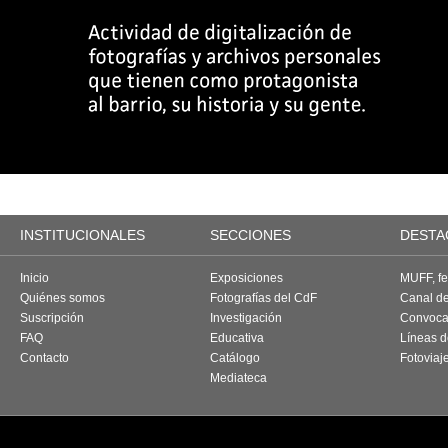
INSTITUCIONALES
SECCIONES
DESTA
Inicio
Exposiciones
MUFF, fes
Quiénes somos
Fotografías del CdF
Canal d
Suscripción
Investigación
Convoca
FAQ
Educativa
Líneas d
Contacto
Catálogo
Fotoviaj
Mediateca