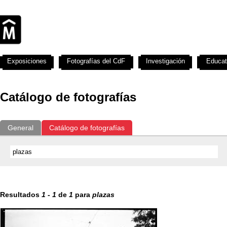
Exposiciones
Fotografías del CdF
Investigación
Educat
Catálogo de fotografías
General
Catálogo de fotografías
Resultados
1
-
1
de
1
para
plazas