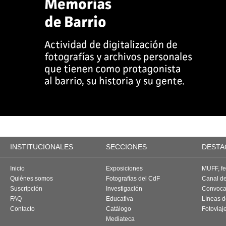
INSTITUCIONALES
SECCIONES
DESTA
Inicio
Exposiciones
MUFF, fes
Quiénes somos
Fotografías del CdF
Canal d
Suscripción
Investigación
Convoca
FAQ
Educativa
Líneas d
Contacto
Catálogo
Fotoviaj
Mediateca