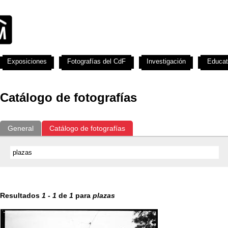
Exposiciones
Fotografías del CdF
Investigación
Educat
Catálogo de fotografías
General
Catálogo de fotografías
Resultados
1
-
1
de
1
para
plazas