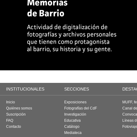
INSTITUCIONALES
SECCIONES
DESTA
Inicio
Exposiciones
MUFF, fes
Quiénes somos
Fotografías del CdF
Canal d
Suscripción
Investigación
Convoca
FAQ
Educativa
Líneas d
Contacto
Catálogo
Fotoviaj
Mediateca