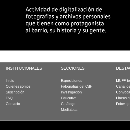
INSTITUCIONALES
SECCIONES
DESTA
Inicio
Exposiciones
MUFF, fes
Quiénes somos
Fotografías del CdF
Canal d
Suscripción
Investigación
Convoca
FAQ
Educativa
Líneas d
Contacto
Catálogo
Fotoviaj
Mediateca