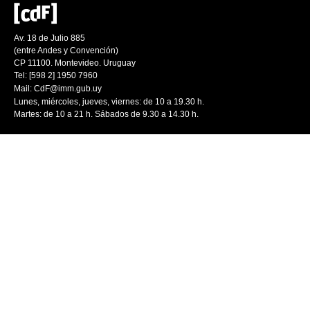
Av. 18 de Julio 885
(entre Andes y Convención)
CP 11100. Montevideo. Uruguay
Tel: [598 2] 1950 7960
Mail:
CdF@imm.gub.uy
Lunes, miércoles, jueves, viernes: de 10 a 19.30 h.
Martes: de 10 a 21 h. Sábados de 9.30 a 14.30 h.