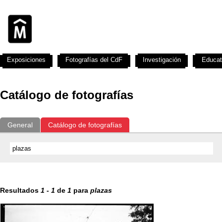
Exposiciones
Fotografías del CdF
Investigación
Educat
Catálogo de fotografías
General
Catálogo de fotografías
Resultados
1
-
1
de
1
para
plazas