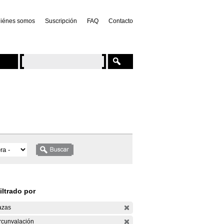
iénes somos
Suscripción
FAQ
Contacto
iltrado por
azas
rcunvalación