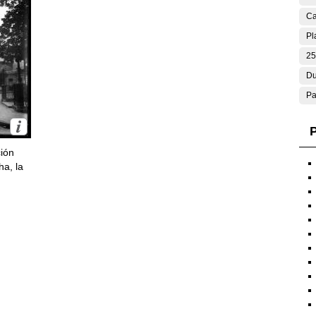
Ca
Pl
25
Du
Pa
P
ción
ha, la