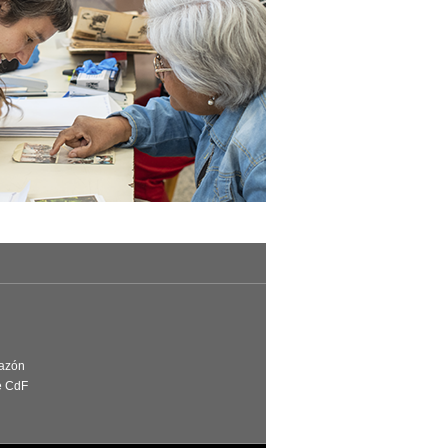
Razón
e CdF