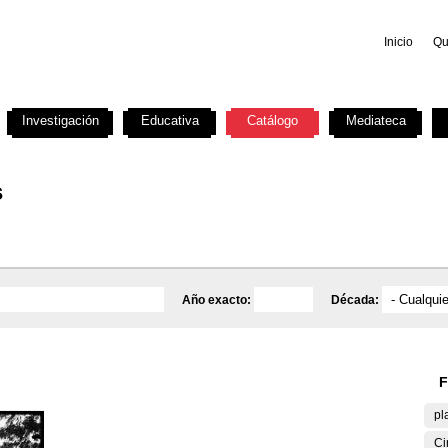
Inicio
Qu
Investigación
Educativa
Catálogo
Mediateca
s
Año exacto:
Década:
F
pl
Ci