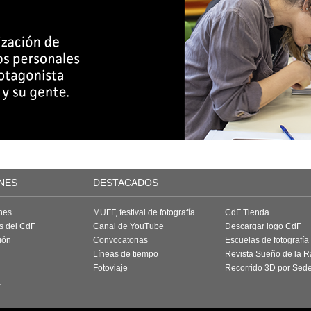
NES
DESTACADOS
nes
MUFF, festival de fotografía
CdF Tienda
as del CdF
Canal de YouTube
Descargar logo CdF
ión
Convocatorias
Escuelas de fotografía
Líneas de tiempo
Revista Sueño de la 
Fotoviaje
Recorrido 3D por Sed
a