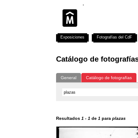
Exposiciones
Fotografías del CdF
Catálogo de fotografía
General
Catálogo de fotografías
Resultados
1
-
1
de
1
para
plazas