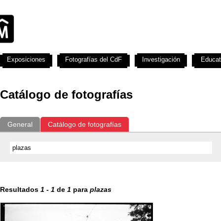
Exposiciones
Fotografías del CdF
Investigación
Educat
Catálogo de fotografías
General
Catálogo de fotografías
Resultados
1
-
1
de
1
para
plazas