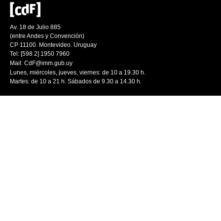
Av. 18 de Julio 885
(entre Andes y Convención)
CP 11100. Montevideo. Uruguay
Tel: [598 2] 1950 7960
Mail:
CdF@imm.gub.uy
Lunes, miércoles, jueves, viernes: de 10 a 19.30 h.
Martes: de 10 a 21 h. Sábados de 9.30 a 14.30 h.