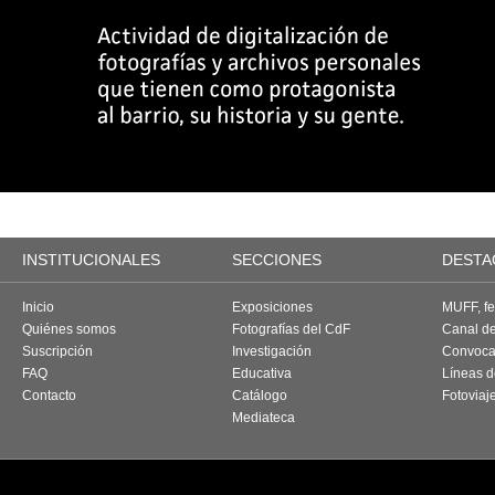
INSTITUCIONALES
SECCIONES
DESTA
Inicio
Exposiciones
MUFF, fes
Quiénes somos
Fotografías del CdF
Canal d
Suscripción
Investigación
Convoca
FAQ
Educativa
Líneas d
Contacto
Catálogo
Fotoviaj
Mediateca