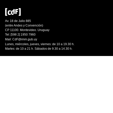
Av. 18 de Julio 885
(entre Andes y Convención)
CP 11100. Montevideo. Uruguay
Tel: [598 2] 1950 7960
Mail:
CdF@imm.gub.uy
Lunes, miércoles, jueves, viernes: de 10 a 19.30 h.
Martes: de 10 a 21 h. Sábados de 9.30 a 14.30 h.