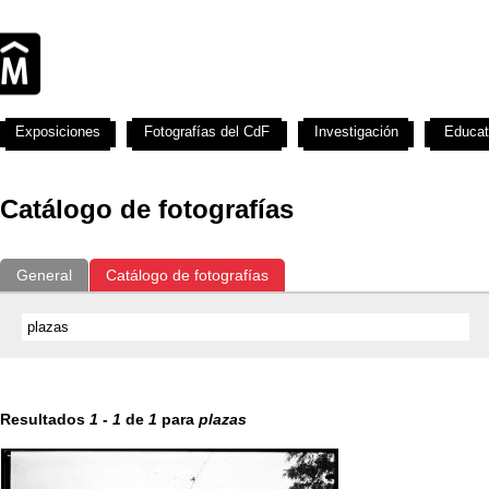
Exposiciones
Fotografías del CdF
Investigación
Educat
Catálogo de fotografías
General
Catálogo de fotografías
Resultados
1
-
1
de
1
para
plazas