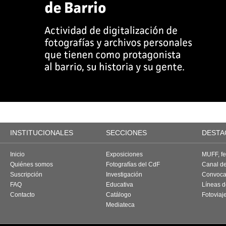
INSTITUCIONALES
SECCIONES
DESTA
Inicio
Exposiciones
MUFF, fes
Quiénes somos
Fotografías del CdF
Canal d
Suscripción
Investigación
Convoca
FAQ
Educativa
Líneas d
Contacto
Catálogo
Fotoviaj
Mediateca