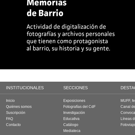
INSTITUCIONALES
SECCIONES
DESTA
Inicio
Exposiciones
MUFF, fes
Quiénes somos
Fotografías del CdF
Canal d
Suscripción
Investigación
Convoca
FAQ
Educativa
Líneas d
Contacto
Catálogo
Fotoviaj
Mediateca