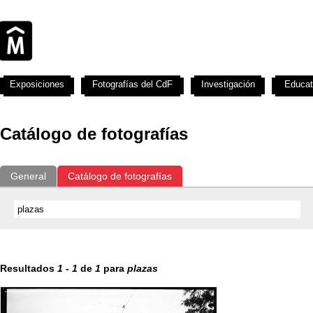
Exposiciones
Fotografías del CdF
Investigación
Educat
Catálogo de fotografías
General
Catálogo de fotografías
Resultados
1
-
1
de
1
para
plazas