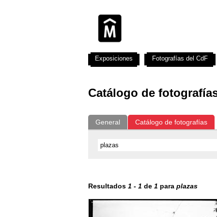
Exposiciones
Fotografías del CdF
Catálogo de fotografía
General
Catálogo de fotografías
Resultados
1
-
1
de
1
para
plazas