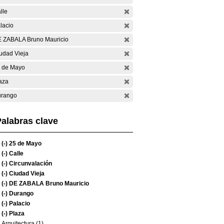
lle
lacio
 ZABALA Bruno Mauricio
udad Vieja
 de Mayo
aza
rango
alabras clave
(-)
25 de Mayo
(-)
Calle
(-)
Circunvalación
(-)
Ciudad Vieja
(-)
DE ZABALA Bruno Mauricio
(-)
Durango
(-)
Palacio
(-)
Plaza
Arquitectura (1)