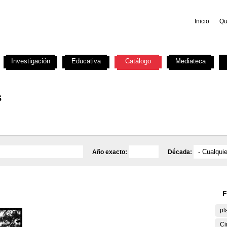
Inicio
Qu
Investigación
Educativa
Catálogo
Mediateca
s
Año exacto:
Década:
F
pl
Ci