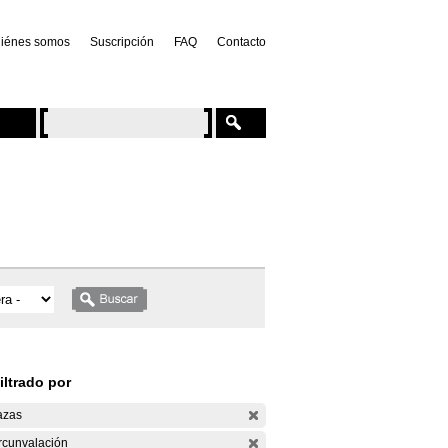
iénes somos
Suscripción
FAQ
Contacto
iltrado por
azas
rcunvalación