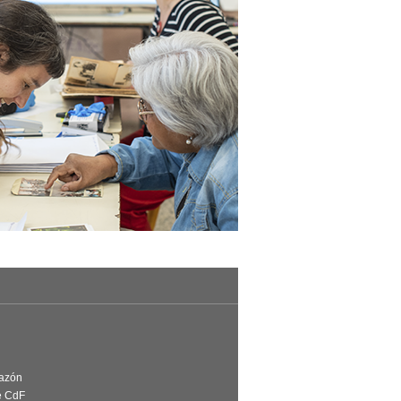
Razón
e CdF