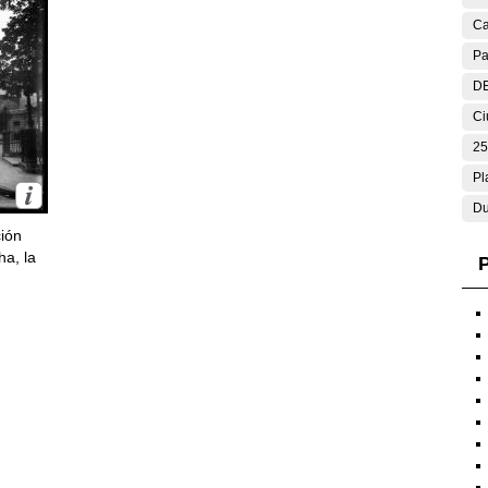
Ca
Pa
DE
Ci
25
Pl
Du
ción
ha, la
P