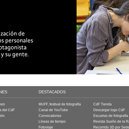
NES
DESTACADOS
nes
MUFF, festival de fotografía
CdF Tienda
as del CdF
Canal de YouTube
Descargar logo CdF
ión
Convocatorias
Escuelas de fotografía
Líneas de tiempo
Revista Sueño de la 
Fotoviaje
Recorrido 3D por Sed