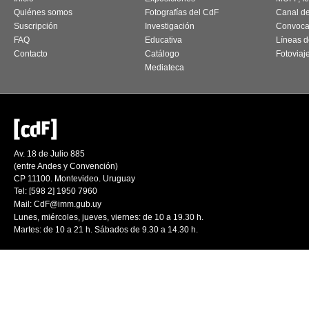
Quiénes somos
Fotografías del CdF
Canal d
Suscripción
Investigación
Convoca
FAQ
Educativa
Líneas d
Contacto
Catálogo
Fotoviaj
Mediateca
Av. 18 de Julio 885
(entre Andes y Convención)
CP 11100. Montevideo. Uruguay
Tel: [598 2] 1950 7960
Mail:
CdF@imm.gub.uy
Lunes, miércoles, jueves, viernes: de 10 a 19.30 h.
Martes: de 10 a 21 h. Sábados de 9.30 a 14.30 h.