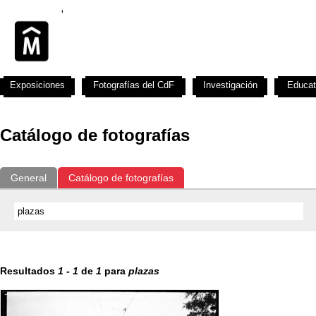
Exposiciones
Fotografías del CdF
Investigación
Educat
Catálogo de fotografías
General
Catálogo de fotografías
Resultados
1
-
1
de
1
para
plazas