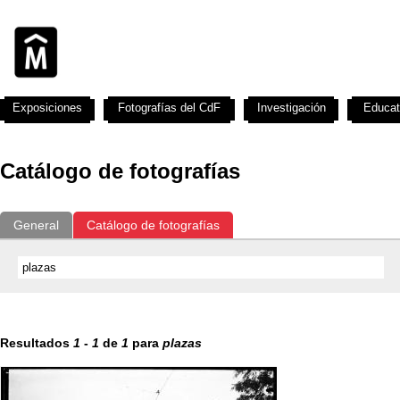
Exposiciones
Fotografías del CdF
Investigación
Educat
Catálogo de fotografías
General
Catálogo de fotografías
Resultados
1
-
1
de
1
para
plazas