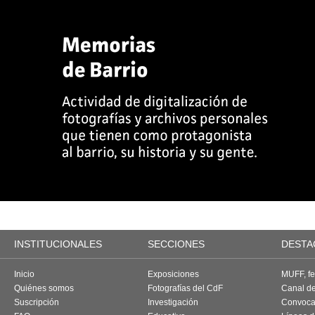
INSTITUCIONALES
SECCIONES
DESTA
Inicio
Exposiciones
MUFF, fes
Quiénes somos
Fotografías del CdF
Canal d
Suscripción
Investigación
Convoca