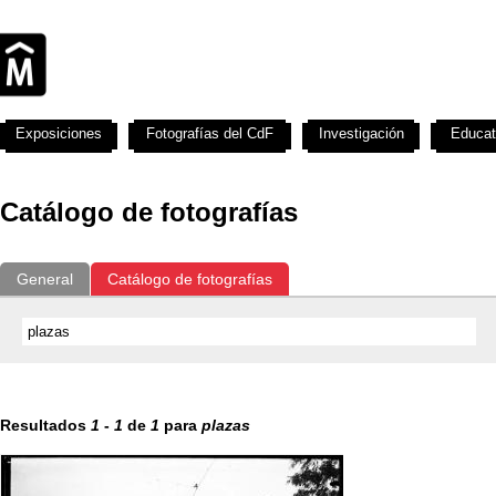
Exposiciones
Fotografías del CdF
Investigación
Educat
Catálogo de fotografías
General
Catálogo de fotografías
Resultados
1
-
1
de
1
para
plazas