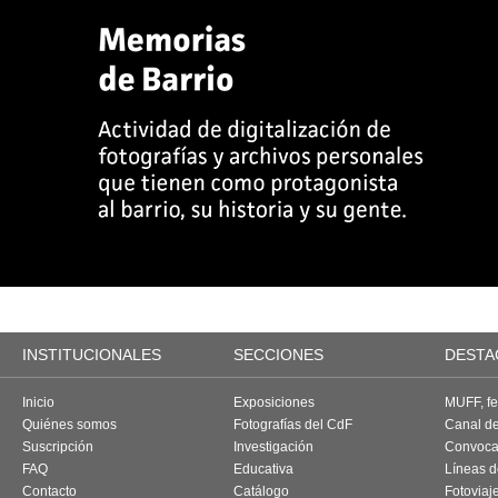
INSTITUCIONALES
SECCIONES
DESTA
Inicio
Exposiciones
MUFF, fes
Quiénes somos
Fotografías del CdF
Canal d
Suscripción
Investigación
Convoca
FAQ
Educativa
Líneas d
Contacto
Catálogo
Fotoviaj