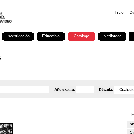
Inicio
Qu
Investigación
Educativa
Catálogo
Mediateca
s
Año exacto:
Década:
F
pl
Ci