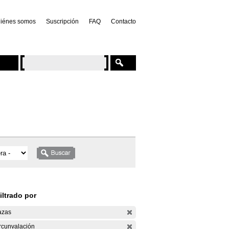
iénes somos
Suscripción
FAQ
Contacto
iltrado por
azas
rcunvalación