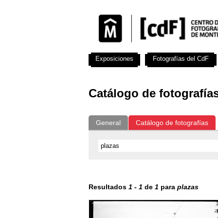
Exposiciones
Fotografías del CdF
Catálogo de fotografía
General
Catálogo de fotografías
Resultados
1
-
1
de
1
para
plazas