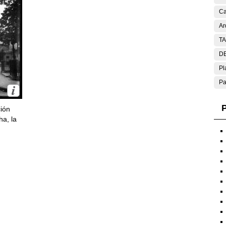
Ca
Ar
T
DE
Pl
Pa
P
ción
ha, la