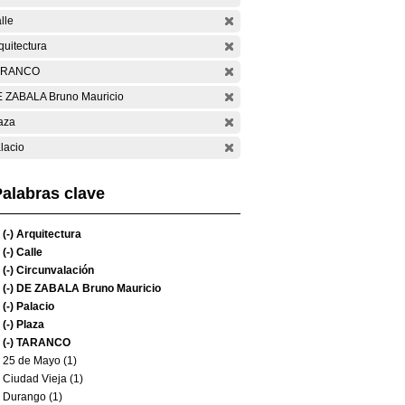
lle
quitectura
ARANCO
 ZABALA Bruno Mauricio
aza
lacio
alabras clave
(-)
Arquitectura
(-)
Calle
(-)
Circunvalación
(-)
DE ZABALA Bruno Mauricio
(-)
Palacio
(-)
Plaza
(-)
TARANCO
25 de Mayo (1)
Ciudad Vieja (1)
Durango (1)