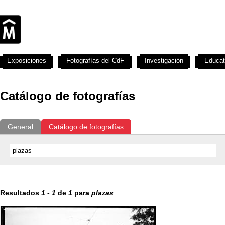
Exposiciones
Fotografías del CdF
Investigación
Educat
Catálogo de fotografías
General
Catálogo de fotografías
Resultados
1
-
1
de
1
para
plazas