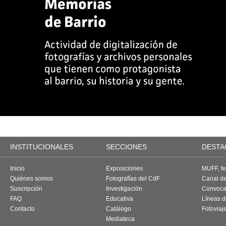
INSTITUCIONALES
SECCIONES
DESTA
Inicio
Exposiciones
MUFF, fes
Quiénes somos
Fotografías del CdF
Canal d
Suscripción
Investigación
Convoca
FAQ
Educativa
Líneas d
Contacto
Catálogo
Fotoviaj
Mediateca