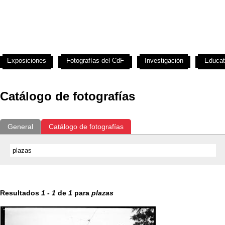
Exposiciones
Fotografías del CdF
Investigación
Educat
Catálogo de fotografías
General
Catálogo de fotografías
Resultados
1
-
1
de
1
para
plazas