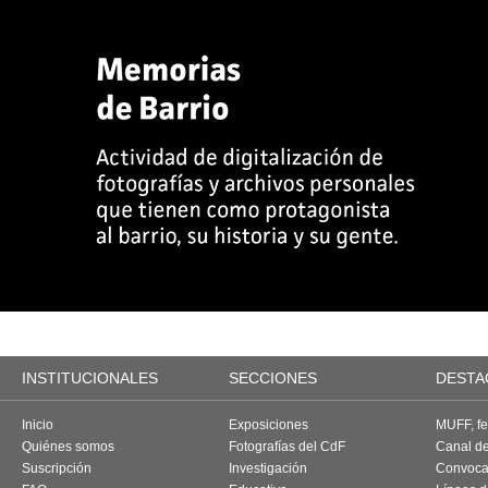
INSTITUCIONALES
SECCIONES
DESTA
Inicio
Exposiciones
MUFF, fes
Quiénes somos
Fotografías del CdF
Canal d
Suscripción
Investigación
Convoca